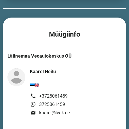
Müügiinfo
Läänemaa Veoautokeskus OÜ
Kaarel Heilu
+3725061459
3725061459
kaarel@lvak.ee