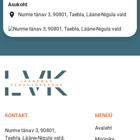
Asukoht
place
Nurme tänav 3, 90801, Taebla, Lääne-Nigula vald
KONTAKT
MENÜÜ
Avaleht
Nurme tänav 3, 90801,
Taebla, Lääne-Nigula vald,
Müügiks