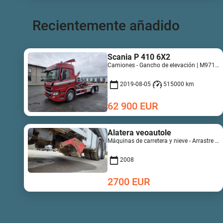
Recientemente añadido
Scania P 410 6X2
Camiones - Gancho de elevación | M971-4818
2019-08-05
515000 km
62 900
EUR
Alatera veoautole
Máquinas de carretera y nieve - Arrastre de carretera | M852-0649
2008
2700
EUR