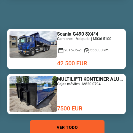
Scania G490 8X4*4
Camiones - Volquete | M036-5100
2015-05-21
555000 km
42 500
EUR
MULTILIFTI KONTEINER ALUMIINIUM PORTEDEGA
Cajas móviles | M820-0794
7500
EUR
VER TODO