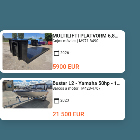
MULTILIFTI PLATVORM 6,8M UUS!
Cajas móviles | M971-8490
2026
5900
EUR
Buster L2 - Yamaha 50hp - 14h !
Barcos a motor | M423-4707
2023
21 500
EUR