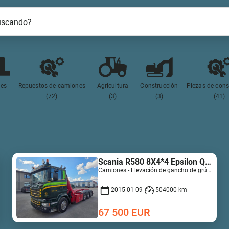
uscando?
es
Repuestos de camiones
Agricultura
Construcción
Piezas de cons
(72)
(3)
(3)
(41)
Scania R580 8X4*4 Epsilon Q170Z96
Camiones - Elevación de gancho de grúa | M728-7835
2015-01-09
504000 km
67 500
EUR