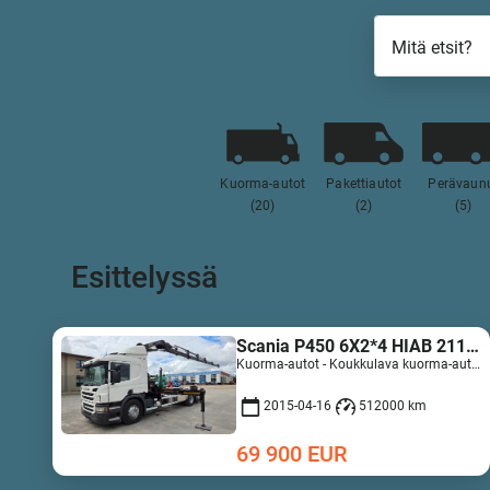
Mitä etsit?
Kuorma-autot
Pakettiautot
Perävaun
(20)
(2)
(5)
Esittelyssä
Scania P450 6X2*4 HIAB 211 EP-5 Hipro Retarder
Kuorma-autot - Koukkulava kuorma-autot | M467-5789
2015-04-16
512000 km
69 900
EUR