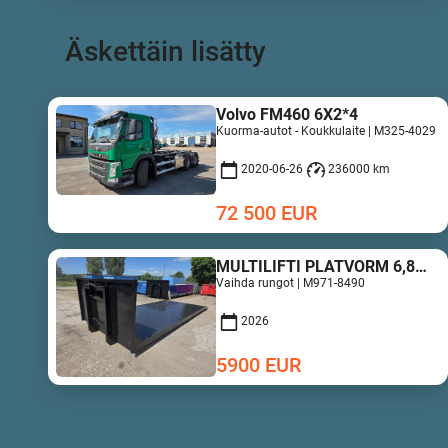
Äskettäin lisätty
Volvo FM460 6X2*4
Kuorma-autot - Koukkulaite | M325-4029
2020-06-26
236000 km
72 500
EUR
MULTILIFTI PLATVORM 6,8M UUS!
Vaihda rungot | M971-8490
2026
5900
EUR