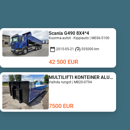
Scania G490 8X4*4
Kuorma-autot - Kippiauto | M036-5100
2015-05-21
555000 km
42 500
EUR
MULTILIFTI KONTEINER ALUMIINIUM PORTEDEGA
Vaihda rungot | M820-0794
7500
EUR