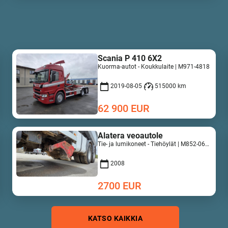
Scania P 410 6X2
Kuorma-autot - Koukkulaite | M971-4818
2019-08-05
515000 km
62 900
EUR
Alatera veoautole
Tie- ja lumikoneet - Tiehöylät | M852-0649
2008
2700
EUR
KATSO KAIKKIA