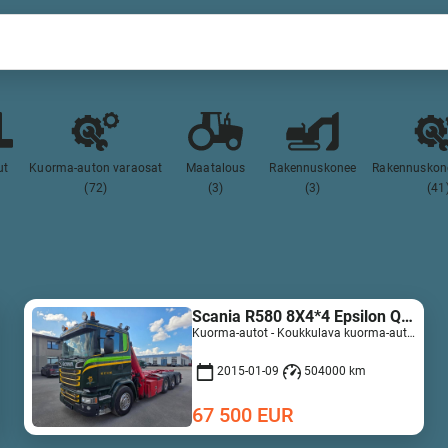
ut
Kuorma-auton varaosat
Maatalous
Rakennuskonee
Rakennuskone
(72)
(3)
(3)
(41
Scania R580 8X4*4 Epsilon Q170Z96
Kuorma-autot - Koukkulava kuorma-autot | M728-7835
2015-01-09
504000 km
67 500
EUR