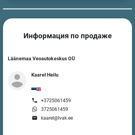
Информация по продаже
Läänemaa Veoautokeskus OÜ
Kaarel Heilu
+3725061459
3725061459
kaarel@lvak.ee