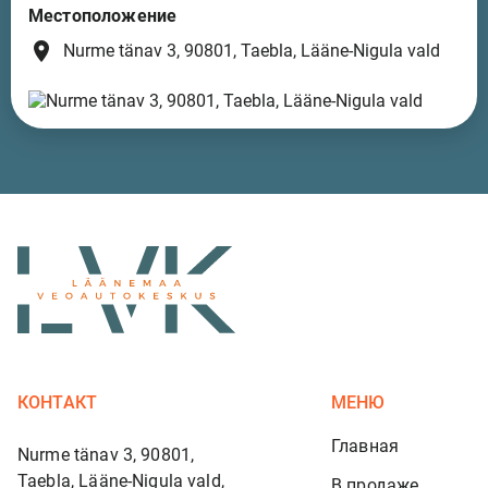
Местоположение
place
Nurme tänav 3, 90801, Taebla, Lääne-Nigula vald
КОНТАКТ
МЕНЮ
Главная
Nurme tänav 3, 90801,
Taebla, Lääne-Nigula vald,
В продаже