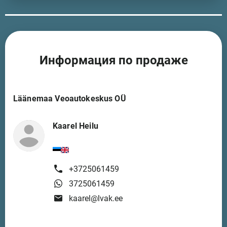
Информация по продаже
Läänemaa Veoautokeskus OÜ
Kaarel Heilu
+3725061459
3725061459
kaarel@lvak.ee