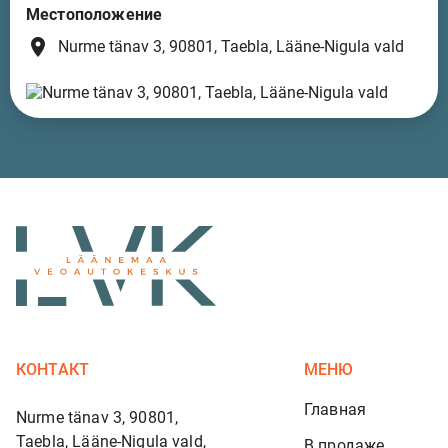
Местоположение
place
Nurme tänav 3, 90801, Taebla, Lääne-Nigula vald
КОНТАКТ
МЕНЮ
Главная
Nurme tänav 3, 90801,
Taebla, Lääne-Nigula vald,
В продаже